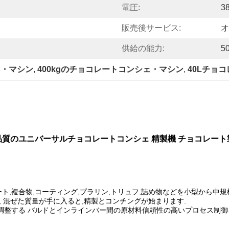
電圧:
3
販売後サービス:
オ
供給の能力:
5
ェ・マシン
, 
400kgのチョコレートコンシェ・マシン
, 
40Lチョ
品質のユニバーサルチョコレートコンシェ 精製機 チョコレート
ト,複合物,コーティング,プラリン,トリュフ,詰め物などを小型から中
 混ぜた質量が手に入ると,精製とコンチングが始まります.
調整する バルドとインラインバー間の原材料信頼性の高いプロセス制御