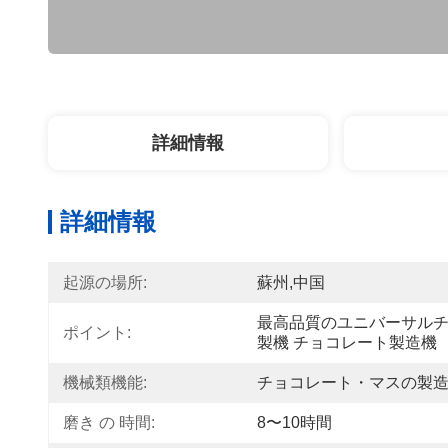
詳細情報
詳細情報
起源の場所:
蘇州,中国
最高品質のユニバーサル
ポイント:
製機 チョコレート製造機
機械類機能:
チョコレート・マスの製
磨き の 時間:
8〜10時間