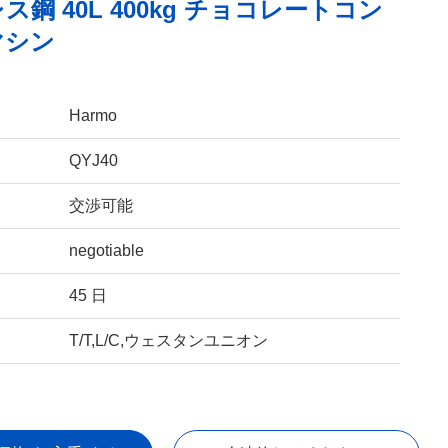
ス鋼 40L 400kg チョコレートコン
マシン
Harmo
QYJ40
交渉可能
negotiable
45 日
T/T,L/C,ウェスタンユニオン