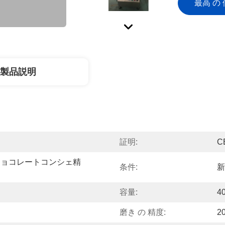
最高 の 
製品説明
証明:
C
チョコレートコンシェ精
条件:
新
造
容量:
4
磨き の 精度:
2