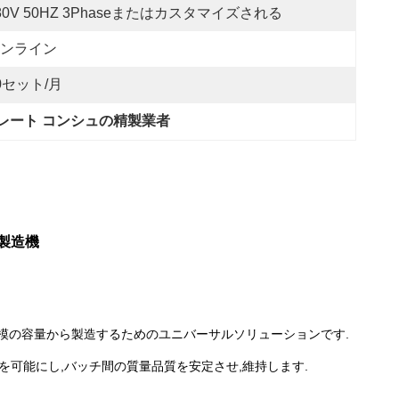
80V 50HZ 3Phaseまたはカスタマイズされる
ンライン
0セット/月
コレート コンシュの精製業者
製造機
規模の容量から製造するためのユニバーサルソリューションです.
を可能にし,バッチ間の質量品質を安定させ,維持します.