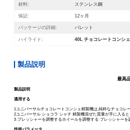
材料:
ステンレス鋼
保証:
12ヶ月
パッケージの詳細:
パレット
ハイライト:
40L チョコレートコンシ
製品説明
最高
製品説明
適用する
1ユニバーサルチョコレートコンシェ精製機は,純粋なチョコレー
2ユニバーサル ショコラ シャチ 精製機
混ぜた質量が手に入ると,
3.プレッシャーを調整するホイールを調整する プレッシャーを
技術パラメータ