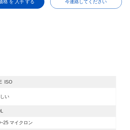
価格 を 入手 する
今連絡してください
E  ISO
しい
0L
0~25 マイクロン