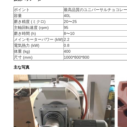
ポイント
最高品質のユニバーサルチョコレー
容量
40L
磨き精度 (ミクロ)
20〜25
主軸回転速度 (rpm)
95
磨き時間 (h)
8〜10
メインモーターパワー (kW)
2.2
電気熱力 (kW)
0.8
体重 (kg)
400
尺寸 (mm)
1000*800*800
主な写真