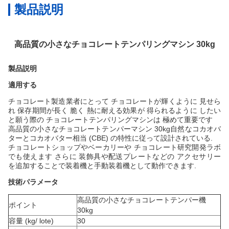
製品説明
高品質の小さなチョコレートテンパリングマシン 30kg
製品説明
適用する
チョコレート製造業者にとって チョコレートが輝くように 見せら
れ 保存期間が長く 脆く 熱に耐える効果が 得られるように したい
と願う際の チョコレートテンパリングマシンは 極めて重要です
高品質の小さなチョコレートテンパーマシン 30kg
自然なコカオバ
ターとコカオバター相当 (CBE) の特性に従って設計されている.
チョコレートショップやベーカリーや チョコレート研究開発ラボ
でも使えます さらに 装飾具や配送プレートなどの アクセサリー
を追加することで装着機と手動装着機として動作できます.
技術パラメータ
高品質の小さなチョコレートテンパー機
ポイント
30kg
容量 (kg/ lote)
30