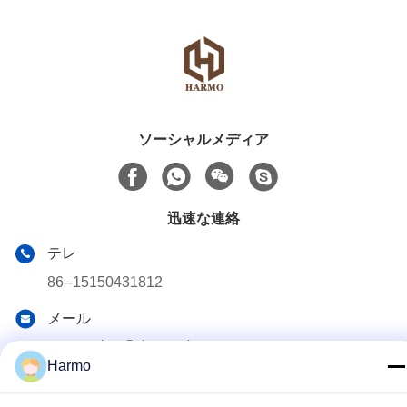
ソーシャルメディア
迅速な連絡
テレ
86--15150431812
メール
summerzhou@chocmach.com
Harmo
アドレス
5109# 東太湖道 リン湖町 武蔵区 蘇州市 江蘇県 中国