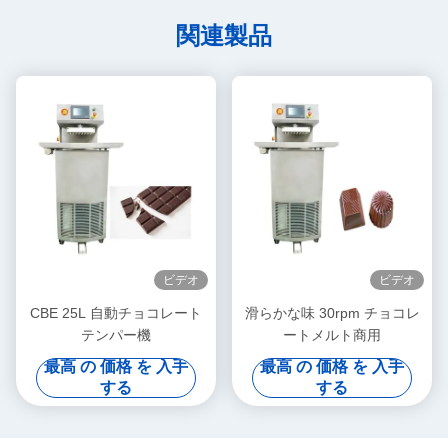
関連製品
ビデオ
ビデオ
CBE 25L 自動チョコレート
滑らかな味 30rpm チョコレ
テンパー機
ートメルト商用
最高 の 価格 を 入手
最高 の 価格 を 入手
する
する