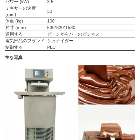
パワー (kW)
3.5
ミキサーの速度
30
(rpm)
体重 (kg)
100
尺寸 (mm)
530*820*1530
適用する
ビーンからバーのビジネス
電気部品のブランド
シュナイダー
制御する
PLC
主な写真