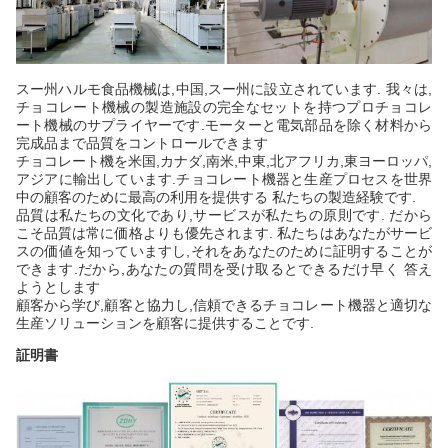
スー州ハルモ食品機械は,中国,スー州に設立されています. 我々は,
チョコレート機械の製造施設の完全なセットを持つプロチョコレ
ート機械のサプライヤーです.モーターと電気部品を除く材料から
完成品まで品質をコントロールできます
チョコレート機を米国,カナダ,南米,中東,北アフリカ,東ヨーロッパ,
アジアに輸出しています.チョコレート機器と生産プロセスを世界
中の顧客のために最高の利用を提供する 私たちの製造経験です.
品質は私たちの文化であり,サービスが私たちの原則です. だから
こそ品質は常に価格よりも優先されます. 私たちはあなたがサービ
スの価値を知っていますし,それをあなたのために証明することが
できます.だから,あなたの質問を受け取るとできるだけ早く 答え
ようとします
顧客から学び,顧客と協力し,信頼できるチョコレート機器と適切な
生産ソリューションを顧客に提供することです.
証明書