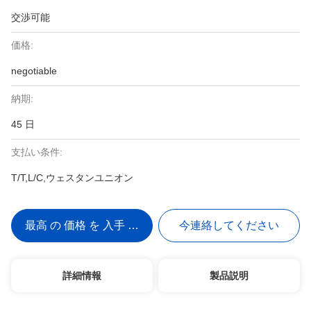
交渉可能
価格:
negotiable
納期:
45 日
支払い条件:
T/T,L/C,ウェスタンユニオン
最高 の 価格 を 入手 する
今連絡してください
詳細情報
製品説明