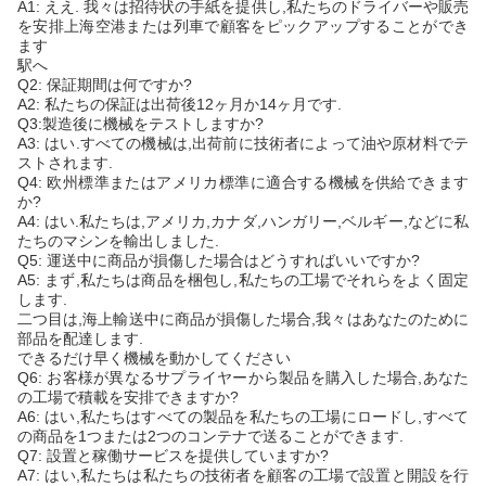
A1: ええ. 我々は招待状の手紙を提供し,私たちのドライバーや販売
を安排上海空港または列車で顧客をピックアップすることができ
ます
駅へ
Q2: 保証期間は何ですか?
A2: 私たちの保証は出荷後12ヶ月か14ヶ月です.
Q3:製造後に機械をテストしますか?
A3: はい.すべての機械は,出荷前に技術者によって油や原材料でテ
ストされます.
Q4: 欧州標準またはアメリカ標準に適合する機械を供給できます
か?
A4: はい.私たちは,アメリカ,カナダ,ハンガリー,ベルギー,などに私
たちのマシンを輸出しました.
Q5: 運送中に商品が損傷した場合はどうすればいいですか?
A5: まず,私たちは商品を梱包し,私たちの工場でそれらをよく固定
します.
二つ目は,海上輸送中に商品が損傷した場合,我々はあなたのために
部品を配達します.
できるだけ早く機械を動かしてください
Q6: お客様が異なるサプライヤーから製品を購入した場合,あなた
の工場で積載を安排できますか?
A6: はい,私たちはすべての製品を私たちの工場にロードし,すべて
の商品を1つまたは2つのコンテナで送ることができます.
Q7: 設置と稼働サービスを提供していますか?
A7: はい,私たちは私たちの技術者を顧客の工場で設置と開設を行