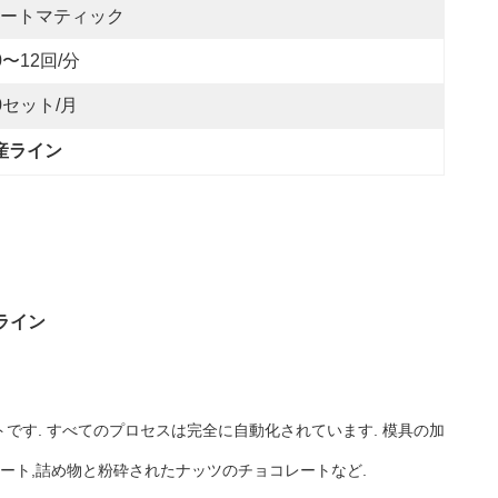
ートマティック
0〜12回/分
0セット/月
生産ライン
ライン
です. すべてのプロセスは完全に自動化されています. 模具の加
レート,詰め物と粉砕されたナッツのチョコレートなど.