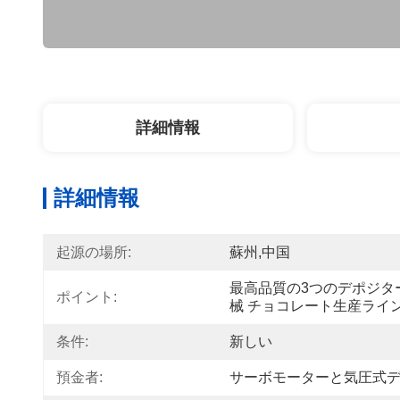
詳細情報
詳細情報
起源の場所:
蘇州,中国
最高品質の3つのデポジタ
ポイント:
械 チョコレート生産ライ
条件:
新しい
預金者:
サーボモーターと気圧式