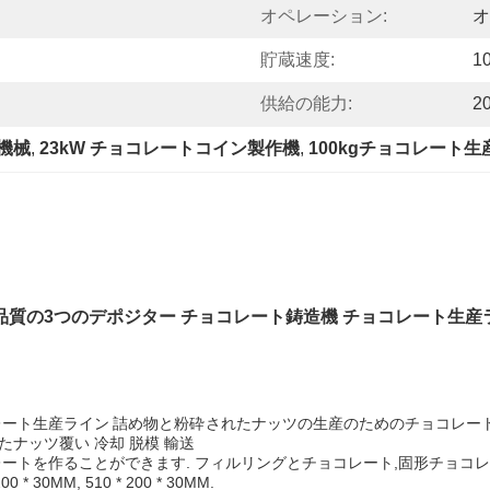
オペレーション:
オ
貯蔵速度:
1
供給の能力:
2
機械
, 
23kW チョコレートコイン製作機
, 
100kgチョコレート
品質の3つのデポジター チョコレート鋳造機 チョコレート生産
レート生産ライン
詰め物と粉砕されたナッツの生産のためのチョコレート
たナッツ覆い 冷却 脱模 輸送
レートを作ることができます. フィルリングとチョコレート,固形チョコ
MM, 510 * 200 * 30MM.