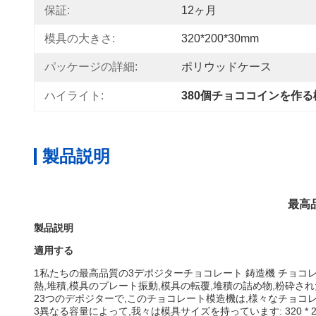
保証:
12ヶ月
模具の大きさ:
320*200*30mm
パッケージの詳細:
ポリウッドケース
ハイライト:
380個チョココインを作る
製品説明
最高
製品説明
適用する
1私たちの
最高品質の3デポジターチョコレート 鋳造機 チョコ
熱,堆積,模具のプレート振動,模具の転覆,堆積の詰め物,粉砕され
23つのデポジターで,このチョコレート模造機は,様々なチョコ
3異なる容量によって,我々は模具サイズを持っています: 320 * 200 * 30