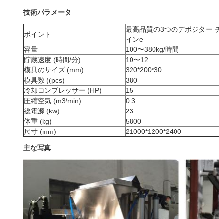
技術パラメータ
最高品質の3つのデポジター 
ポイント
イン
e
容量
100〜380kg/時間
貯蔵速度 (時間/分)
10〜12
模具のサイズ (mm)
320*200*30
模具数 ((pcs)
380
冷却コンプレッサー (HP)
15
圧縮空気 (m3/min)
0.3
総電源 (kw)
23
体重 (kg)
5800
尺寸 (mm)
21000*1200*2400
主な写真