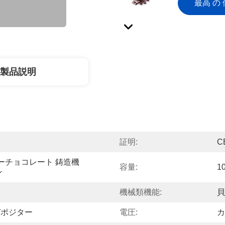
最高 の 
製品説明
証明:
C
ーチョコレート 鋳造機
容量:
1
ン
機械類機能:
貝
デポジター
電圧:
カ