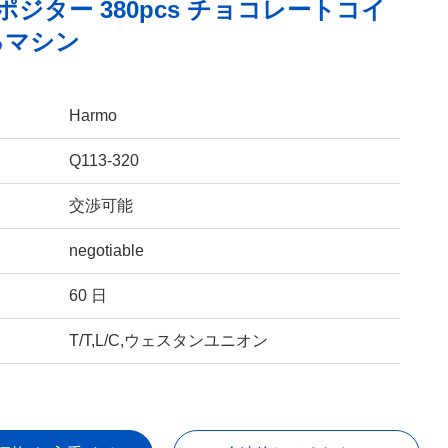
ポジター 380pcs チョコレートコイ
るマシン
Harmo
Q113-320
交渉可能
negotiable
60 日
T/T,L/C,ウェスタンユニオン