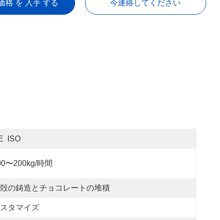
価格 を 入手 する
今連絡してください
E  ISO
00〜200kg/時間
殻の鋳造とチョコレートの堆積
スタマイズ