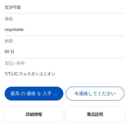
交渉可能
価格:
negotiable
納期:
60 日
支払い条件:
T/T,L/C,ウェスタンユニオン
最高 の 価格 を 入手 する
今連絡してください
詳細情報
製品説明