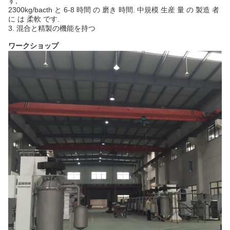
す;
2300kg/bacth と 6-8 時間 の 磨き 時間. 中規模 生産 量 の 製造 者
に は 柔軟 です.
3. 混合と精製の機能を持つ
ワークショップ