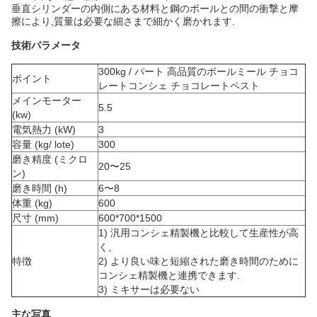
垂直シリンダーの内側にある材料と鋼のボールとの間の衝撃と摩
擦により,質量は必要な細さまで細かく磨かれます.
技術パラメータ
300kg / パート 高品質のボールミール チョコ
ポイント
レートコンシェ チョコレートペスト
メインモーター
5.5
(kw)
電気熱力 (kW)
3
容量 (kg/ lote)
300
磨き精度 (ミクロ
20〜25
ン)
磨き時間 (h)
6〜8
体重 (kg)
600
尺寸 (mm)
600*700*1500
1) 汎用コンシェ精製機と比較して生産性が高
く,
特徴
2) より良い味と短縮された磨き時間のために
コンシェ精製機と連携できます.
3) ミキサーは必要ない
主な写真