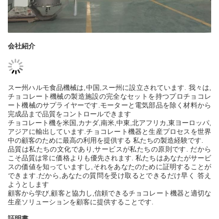
会社紹介
スー州ハルモ食品機械は,中国,スー州に設立されています. 我々は,
チョコレート機械の製造施設の完全なセットを持つプロチョコレ
ート機械のサプライヤーです.モーターと電気部品を除く材料から
完成品まで品質をコントロールできます
チョコレート機を米国,カナダ,南米,中東,北アフリカ,東ヨーロッパ,
アジアに輸出しています.チョコレート機器と生産プロセスを世界
中の顧客のために最高の利用を提供する 私たちの製造経験です.
品質は私たちの文化であり,サービスが私たちの原則です. だから
こそ品質は常に価格よりも優先されます. 私たちはあなたがサービ
スの価値を知っていますし,それをあなたのために証明することが
できます.だから,あなたの質問を受け取るとできるだけ早く 答え
ようとします
顧客から学び,顧客と協力し,信頼できるチョコレート機器と適切な
生産ソリューションを顧客に提供することです.
証明書