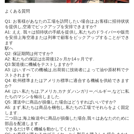
よくある質問
Q1: お客様があなたの工場を訪問したい場合は,お客様に招待状状
を提供し,空港でピックアップを安排できますか?
A1: ええ. 我々は招待状の手紙を提供し,私たちのドライバーや販売
を安排上海空港または列車で顧客をピックアップすることができ
ます
駅へ
Q2: 保証期間は何ですか?
A2: 私たちの保証は出荷後12ヶ月か14ヶ月です.
Q3:製造後に機械をテストしますか?
A3: はい.すべての機械は,出荷前に技術者によって油や原材料でテ
ストされます.
Q4: 欧州標準またはアメリカ標準に適合する機械を供給できます
か?
A4: はい.私たちは,アメリカ,カナダ,ハンガリー,ベルギー,などに私
たちのマシンを輸出しました.
Q5: 運送中に商品が損傷した場合はどうすればいいですか?
A5: まず,私たちは商品を梱包し,私たちの工場でそれらをよく固定
します.
二つ目は,海上輸送中に商品が損傷した場合,我々はあなたのために
部品を配達します.
できるだけ早く機械を動かしてください