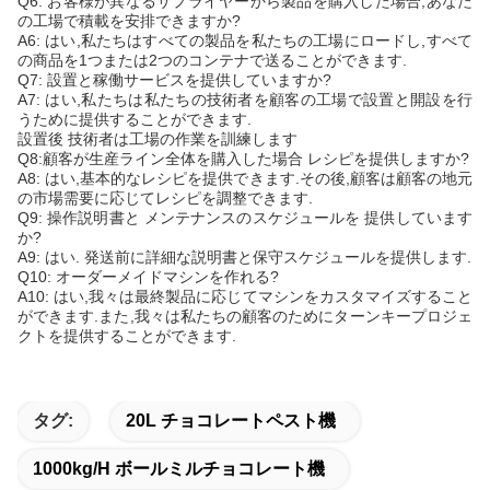
Q6: お客様が異なるサプライヤーから製品を購入した場合,あなた
の工場で積載を安排できますか?
A6: はい,私たちはすべての製品を私たちの工場にロードし,すべて
の商品を1つまたは2つのコンテナで送ることができます.
Q7: 設置と稼働サービスを提供していますか?
A7: はい,私たちは私たちの技術者を顧客の工場で設置と開設を行
うために提供することができます.
設置後 技術者は工場の作業を訓練します
Q8:顧客が生産ライン全体を購入した場合 レシピを提供しますか?
A8: はい,基本的なレシピを提供できます.その後,顧客は顧客の地元
の市場需要に応じてレシピを調整できます.
Q9: 操作説明書と メンテナンスのスケジュールを 提供しています
か?
A9: はい. 発送前に詳細な説明書と保守スケジュールを提供します.
Q10: オーダーメイドマシンを作れる?
A10: はい,我々は最終製品に応じてマシンをカスタマイズすること
ができます.また,我々は私たちの顧客のためにターンキープロジェ
クトを提供することができます.
タグ:
20L チョコレートペスト機
1000kg/h ボールミルチョコレート機