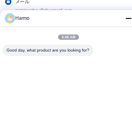
メール
summerzhou@chocmach.com
Harmo
アドレス
5109# 東太湖道 リン湖町 武蔵区 蘇州市 江蘇県 中国
4:46 AM
プライバシーポリシー
|
地図
Good day, what product are you looking for?
中国 良い 品質 チョコレート コンシュ機械 サプライヤー。
Copyright© 2020-2026 Suzhou Harmo Food Machinery Co., Ltd
すべて 権利は保護されています.