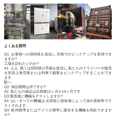
よくある質問
Q1: お客様への招待状を送信し,空港でのピックアップを安排でき
ますか?
工場を訪れたいのか?
A1: ええ. 我々は招待状の手紙を提供し,私たちのドライバーや販売
を安排上海空港または列車で顧客をピックアップすることができ
ます
駅へ
Q2: 保証期間は何ですか?
A2: 私たちの保証は出荷後12ヶ月か14ヶ月です.
Q3:製造後に機械をテストしますか?
A3: はい.すべての機械は,出荷前に技術者によって油や原材料でテ
ストされます.
Q4: 欧州標準またはアメリカ標準に適合する機械を供給できます
か?