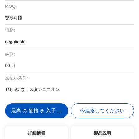
MOQ:
交渉可能
価格:
negotiable
納期:
60 日
支払い条件:
T/T,L/C,ウェスタンユニオン
最高 の 価格 を 入手 する
今連絡してください
詳細情報
製品説明