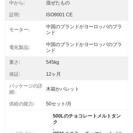
中から:
混ぜたもの
証明:
ISO9001 CE
中国のブランドかヨーロッパのブラ
モーター:
ンド
中国のブランドかヨーロッパのブラ
電化製品:
ンド
重さ:
545kg
保証:
12ヶ月
パッケージの詳
木箱かパレット
細:
供給の能力:
50セット/月
500Lのチョコレートメルトタン
ク
, 