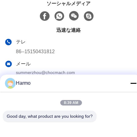
ソーシャルメディア
迅速な連絡
テレ
86--15150431812
メール
summerzhou@chocmach.com
Harmo
アドレス
5109# 東太湖道 リン湖町 武蔵区 蘇州市 江蘇県 中国
8:39 AM
プライバシーポリシー
|
地図
Good day, what product are you looking for?
中国 良い 品質 チョコレート コンシュ機械 サプライヤー。
Copyright© 2020-2026 Suzhou Harmo Food Machinery Co., Ltd
すべて 権利は保護されています.