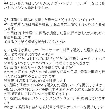
A4: はい.私たちは,アメリカ,カナダ,ハンガリー,ベルギー,などに私
たちのマシンを輸出しました.
Q5: 運送中に商品が損傷した場合はどうすればいいですか?
A5: まず,私たちは商品を梱包し,私たちの工場でそれらをよく固定
します.
二つ目は,海上輸送中に商品が損傷した場合,我々はあなたのために
部品を配達します.
できるだけ早く機械を動かしてください
Q6: お客様が異なるサプライヤーから製品を購入した場合,あなた
の工場で積載を安排できますか?
A6: はい,私たちはすべての製品を私たちの工場にロードし,すべて
の商品を1つまたは2つのコンテナで送ることができます.
Q7: 設置と稼働サービスを提供していますか?
A7: はい,私たちは私たちの技術者を顧客の工場で設置と開設を行
うために提供することができます.
設置後 技術者は工場の作業を訓練します
Q8:顧客が生産ライン全体を購入した場合 レシピを提供しますか?
A8: はい,基本的なレシピを提供できます.その後,顧客は顧客の地元
の市場需要に応じてレシピを調整できます.
Q9: 操作説明書と メンテナンスのスケジュールを 提供しています
か?
A9: はい. 発送前に詳細な説明書と保守スケジュールを提供します.