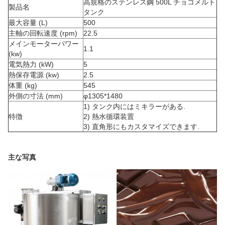
高規格のステンレス鋼 500L チョコメルト
製品名
タンク
最大容量 (L)
500
主軸の回転速度 (rpm)
22.5
メインモーターパワー
1.1
(kw)
電気熱力 (kW)
5
熱保存電源 (kw)
2.5
体重 (kg)
545
外側の寸法 (mm)
φ1305*1480
1) タンク内にはミキラーがある.
特徴
2) 熱水循環装置
3) 直角形にもカスタマイズできます.
主な写真