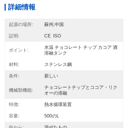
詳細情報
起源の場所:
蘇州,中国
証明:
CE  ISO
水温 チョコレート チップ カコア 酒 
ポイント:
溶融タンク
材料:
ステンレス鋼
条件:
新しい
チョコレートチップとココア・リク
機械類機能:
オーの溶融
特徴:
熱水循環装置
容量:
500のL
中から:
混ぜたもの