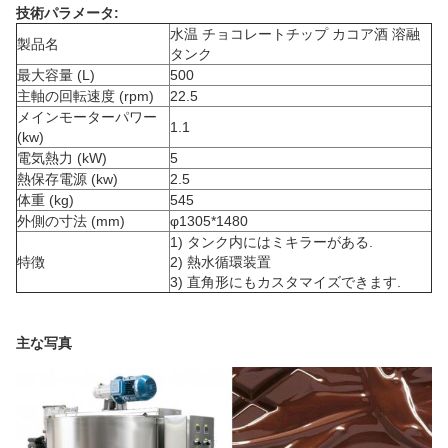
技術パラメータ:
水温 チョコレートチップ カコア酒 溶融
製品名
タンク
最大容量 (L)
500
主軸の回転速度 (rpm)
22.5
メインモーターパワー
1.1
(kw)
電気熱力 (kW)
5
熱保存電源 (kw)
2.5
体重 (kg)
545
外側の寸法 (mm)
φ1305*1480
1) タンク内にはミキラーがある.
特徴
2) 熱水循環装置
3) 直角形にもカスタマイズできます.
主な写真