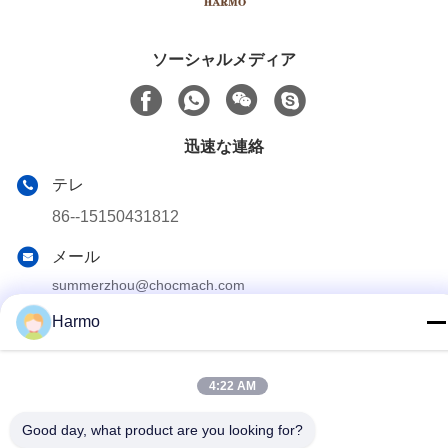
ソーシャルメディア
迅速な連絡
テレ
86--15150431812
メール
summerzhou@chocmach.com
アドレス
Harmo
5109# 東太湖道 リン湖町 武蔵区 蘇州市 江蘇県 中国
4:22 AM
プライバシーポリシー
|
地図
Good day, what product are you looking for?
中国 良い 品質 チョコレート コンシュ機械 サプライヤー。