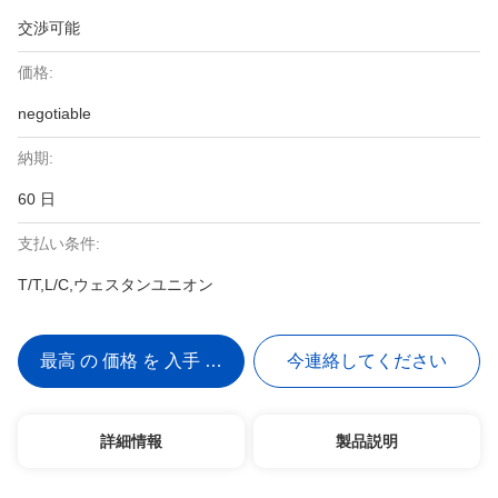
交渉可能
価格:
negotiable
納期:
60 日
支払い条件:
T/T,L/C,ウェスタンユニオン
最高 の 価格 を 入手 する
今連絡してください
詳細情報
製品説明