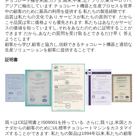
チョコレート機を米国,カナダ,南米,中東,北アフリカ,東ヨーロッパ,
アジアに輸出しています.チョコレート機器と生産プロセスを世界
中の顧客のために最高の利用を提供する 私たちの製造経験です.
品質は私たちの文化であり,サービスが私たちの原則です. だから
こそ品質は常に価格よりも優先されます. 私たちはあなたがサービ
スの価値を知っていますし,それをあなたのために証明することが
できます.だから,あなたの質問を受け取るとできるだけ早く 答え
ようとします
顧客から学び,顧客と協力し,信頼できるチョコレート機器と適切な
生産ソリューションを顧客に提供することです.
証明書
我々はCE証明書とIS09001を持っている. さらに,我々は,米国とカ
ナダからの顧客のためにUL標準チョコレートマシンをカスタマイ
ズすることができます. 私たちの製品は1994年以来,私たちの顧客