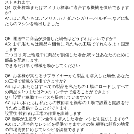
ストされます.
Q4: 欧州標準またはアメリカ標準に適合する機械を供給できます
か?
A4: はい.私たちは,アメリカ,カナダ,ハンガリー,ベルギー,などに私
たちのマシンを輸出しました.
Q5: 運送中に商品が損傷した場合はどうすればいいですか?
A5: まず,私たちは商品を梱包し,私たちの工場でそれらをよく固定
します.
二つ目は,海上輸送中に商品が損傷した場合,我々はあなたのために
部品を配達します.
できるだけ早く機械を動かしてください
Q6: お客様が異なるサプライヤーから製品を購入した場合,あなた
の工場で積載を安排できますか?
A6: はい,私たちはすべての製品を私たちの工場にロードし,すべて
の商品を1つまたは2つのコンテナで送ることができます.
Q7: 設置と稼働サービスを提供していますか?
A7: はい,私たちは私たちの技術者を顧客の工場で設置と開設を行
うために提供することができます.
設置後 技術者は工場の作業を訓練します
Q8:顧客が生産ライン全体を購入した場合 レシピを提供しますか?
A8: はい,基本的なレシピを提供できます.その後,顧客は顧客の地元
の市場需要に応じてレシピを調整できます.