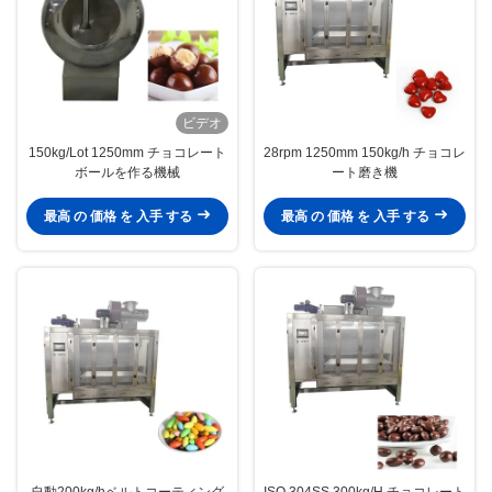
ビデオ
150kg/Lot 1250mm チョコレート
28rpm 1250mm 150kg/h チョコレ
ボールを作る機械
ート磨き機
最高 の 価格 を 入手 する
最高 の 価格 を 入手 する
自動200kg/hベルトコーティング
ISO 304SS 300kg/H チョコレート