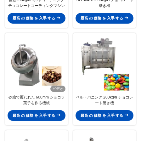
チョコレートコーティングマシン
磨き機
最高 の 価格 を 入手 する
最高 の 価格 を 入手 する
ビデオ
砂糖で覆われた 600mm ショコラ
ベルトパニング 200kg/h チョコレ
菓子を作る機械
ート磨き機
最高 の 価格 を 入手 する
最高 の 価格 を 入手 する