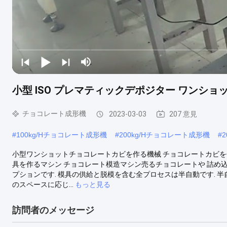
小型 ISO プレマティックデポジター ワンショ
チョコレート成形機
2023-03-03
207 意見
#
100kg/Hチョコレート成形機
#
200kg/Hチョコレート成形機
#
小型ワンショットチョコレートカビを作る機械 チョコレートカビを
具を作るマシン チョコレート模造マシン売るチョコレートや 詰め
プションです. 模具の供給と脱模を含む全プロセスは半自動です. 
のスペースに応じ...
もっと見る
訪問者のメッセージ