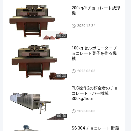
200kg/Hチョコレート成形
機
チョコレート成形機
2020-12-24
00:22
100kg セルボモーター チ
ョコレート菓子を作る機
械
チョコレート成形機
2023-03-03
00:38
PLC操作2の預金者のチョ
コレート・バー機械
300kg/hour
チョコレート成形機
2023-03-03
00:40
SS 304 チョコレート 貯蔵