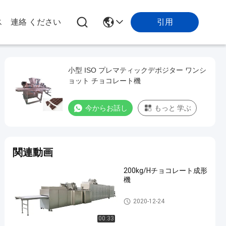
引用
ス
連絡 ください
小型 ISO プレマティックデポジター ワンシ
ョット チョコレート機
今からお話し
もっと 学ぶ
関連動画
200kg/Hチョコレート成形
機
チョコレート成形機
2020-12-24
00:33