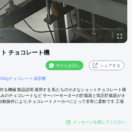
ット チョコレート機
今からお話し
シェアする
200kgチョコレート成形機
作る機械 製品説明 適用する 私たちの小さなショットチョコレート模
込みのチョコレートなど サーバーモーターの貯蔵器と気圧貯蔵器がオ
半自動操作により,チョコレートメーカーにとって非常に柔軟です.工場
メッセージを残してください.