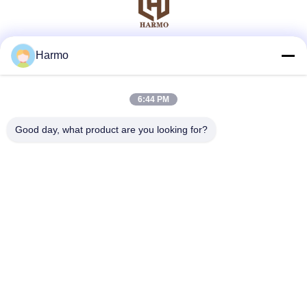
Harmo
ソーシャルメディア
6:44 PM
迅速な連絡
Good day, what product are you looking for?
テレ
86--15150431812
メール
summerzhou@chocmach.com
アドレス
5109# 東太湖道 リン湖町 武蔵区 蘇州市 江蘇県 中国