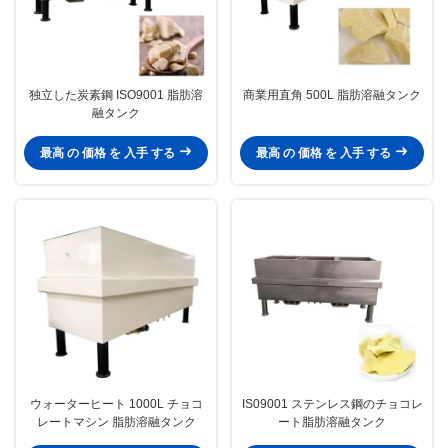
独立した炭素鋼 ISO9001 脂肪溶
商業用直角 500L 脂肪溶融タンク
融タンク
最高 の 価格 を 入手 する
最高 の 価格 を 入手 する
ウォーターヒート 1000L チョコ
IS09001 ステンレス鋼のチョコレ
レートマシン 脂肪溶融タンク
ート脂肪溶融タンク