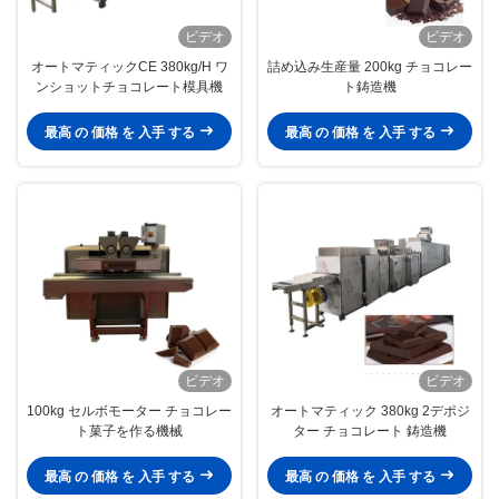
ビデオ
ビデオ
オートマティックCE 380kg/H ワ
詰め込み生産量 200kg チョコレー
ンショットチョコレート模具機
ト鋳造機
最高 の 価格 を 入手 する
最高 の 価格 を 入手 する
ビデオ
ビデオ
100kg セルボモーター チョコレー
オートマティック 380kg 2デポジ
ト菓子を作る機械
ター チョコレート 鋳造機
最高 の 価格 を 入手 する
最高 の 価格 を 入手 する