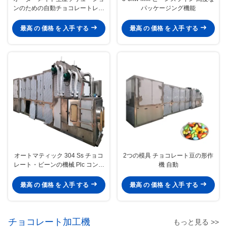
ンのための自動チョコレートレン
パッケージング機能
ズライン
最高 の 価格 を 入手 する
最高 の 価格 を 入手 する
オートマティック 304 Ss チョコ
2つの模具 チョコレート豆の形作
レート・ビーンの機械 Plc コント
機 自動
ロール
最高 の 価格 を 入手 する
最高 の 価格 を 入手 する
チョコレート加工機
もっと見る >>