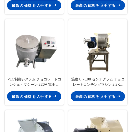
コレートと滑らかさを向上させる
最高 の 価格 を 入手 する
最高 の 価格 を 入手 する
ように設計
PLC制御システム チョコレートコ
温度 0〜100 センチグラム チョコ
ンシェ・マシーン 220V 電圧 0-
レートコンチングマシン 2.2KW
30RPM スピード 工業用チョコレ
連続チョコレート加工と改良のた
ートコンシェ・ミックス装置
めの設備
最高 の 価格 を 入手 する
最高 の 価格 を 入手 する