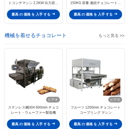
トコンチマシン 2.2KW 出力容量
150KG 容量 連続チョコレート加
連続チョコレートコンチングプロ
工・溶解用途に適しています
セス向けに設計
最高 の 価格 を 入手 する
最高 の 価格 を 入手 する
機械を着せるチョコレート
もっと見る >>
ビデオ
ビデオ
ステンレス鋼304 600mm チョコ
フルーツ 1200mm チョコレート
レート・ウェーファー製造機
コーブリング マシン
最高 の 価格 を 入手 する
最高 の 価格 を 入手 する