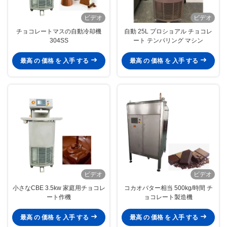
ビデオ
ビデオ
チョコレートマスの自動冷却機
自動 25L プロショアル チョコレ
304SS
ート テンパリング マシン
最高 の 価格 を 入手 する
最高 の 価格 を 入手 する
ビデオ
ビデオ
小さなCBE 3.5kw 家庭用チョコレ
コカオバター相当 500kg/時間 チ
ート作機
ョコレート製造機
最高 の 価格 を 入手 する
最高 の 価格 を 入手 する