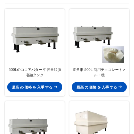
500Lのココアバター 中容量脂肪
直角形 500L 商用チョコレートメ
溶融タンク
ルト機
最高 の 価格 を 入手 する
最高 の 価格 を 入手 する