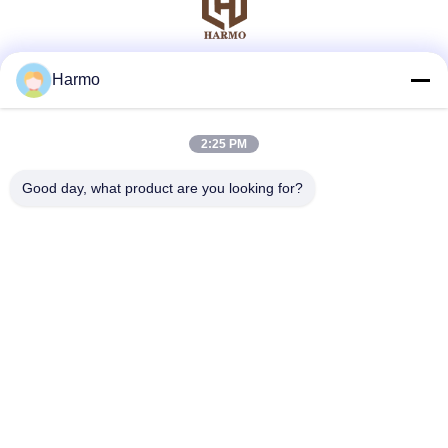
Harmo
ソーシャルメディア
2:25 PM
迅速な連絡
Good day, what product are you looking for?
テレ
86--15150431812
メール
summerzhou@chocmach.com
アドレス
5109# 東太湖道 リン湖町 武蔵区 蘇州市 江蘇県 中国