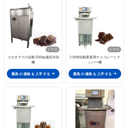
ビデオ
ビデオ
コカオマスの自動 500kg連続冷却
3.5kW自動家庭用チョコレートテ
機
ンパー機
最高 の 価格 を 入手 する
最高 の 価格 を 入手 する