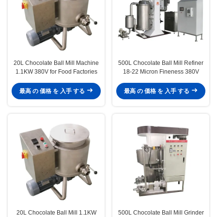
20L Chocolate Ball Mill Machine
500L Chocolate Ball Mill Refiner
1.1KW 380V for Food Factories
18-22 Micron Fineness 380V
最高 の 価格 を 入手 する
最高 の 価格 を 入手 する
20L Chocolate Ball Mill 1.1KW
500L Chocolate Ball Mill Grinder