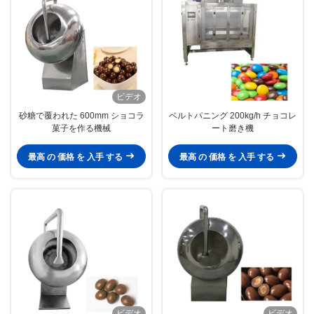
ビデオ
砂糖で覆われた 600mm ショコラ
ベルトパニング 200kg/h チョコレ
菓子を作る機械
ート磨き機
最高 の 価格 を 入手 する
最高 の 価格 を 入手 する
ビデオ
ビデオ