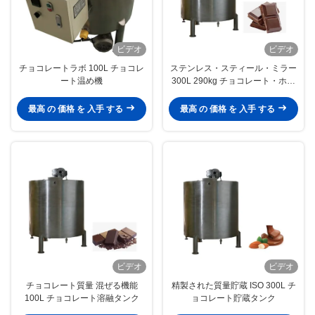
ビデオ
ビデオ
チョコレートラボ 100L チョコレ
ステンレス・スティール・ミラー
ート温め機
300L 290kg チョコレート・ホル
ディング・タンク
最高 の 価格 を 入手 する
最高 の 価格 を 入手 する
ビデオ
ビデオ
チョコレート質量 混ぜる機能
精製された質量貯蔵 ISO 300L チ
100L チョコレート溶融タンク
ョコレート貯蔵タンク