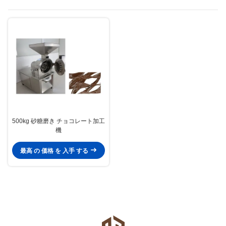
500kg 砂糖磨き チョコレート加工
機
最高 の 価格 を 入手 する