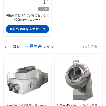
ビデオ
機械を飾るジグザグ形のセリウム
400mmチョコレート
最高 の 価格 を 入手 する
チョコレート豆生産ライン
もっと見る >>
オーダーメイド生産ソリューショ
3-5kw MM ビーンズライン 高度な