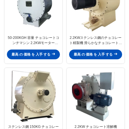
50-200KGH 容量 チョコレートコ
2.2KWステンレス鋼のチョコレー
ンチマシン 2.2KWモーター
ト精製機 滑らかなチョコレート質
150KG 業務用チョコレート製造
感と安定した精製作業を提供する
に適しています
ために構築された
最高 の 価格 を 入手 する
最高 の 価格 を 入手 する
ステンレス鋼 150KG チョコレー
2.2KW チョコレート溶解機