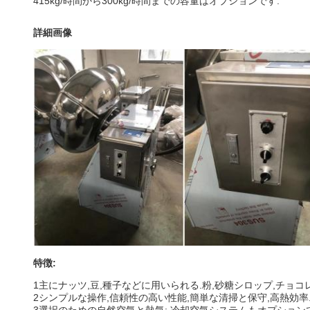
415kg/時間から300kg/時間までの容量はオプションです.
詳細画像
特徴:
1主にナッツ,豆,種子などに用いられる.粉,砂糖シロップ,チョコ
2シンプルな操作,信頼性の高い性能,簡単な清掃と保守,高熱効率