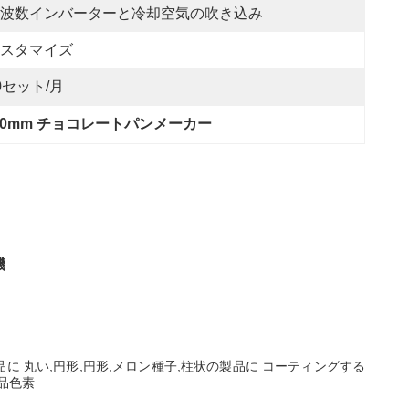
波数インバーターと冷却空気の吹き込み
スタマイズ
0セット/月
50mm チョコレートパンメーカー
機
 丸い,円形,円形,メロン種子,柱状の製品に コーティングする
品色素