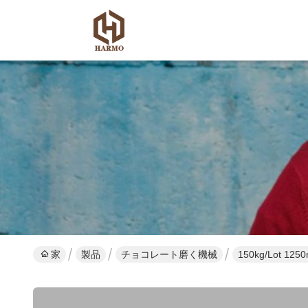
家
製品
チョコレート磨く機械
150kg/Lot