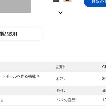
最高 の 
製品説明
証明:
C
レートボールを作る機械 チ
材料:
3
条件:
新
磨き
パンの直径:
1