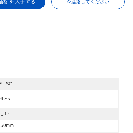
価格 を 入手 する
今連絡してください
E  ISO
04 Ss
しい
250mm