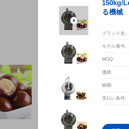
150kg
る機械
ブランド名:
モデル番号:
MOQ:
価格:
納期:
支払い条件: