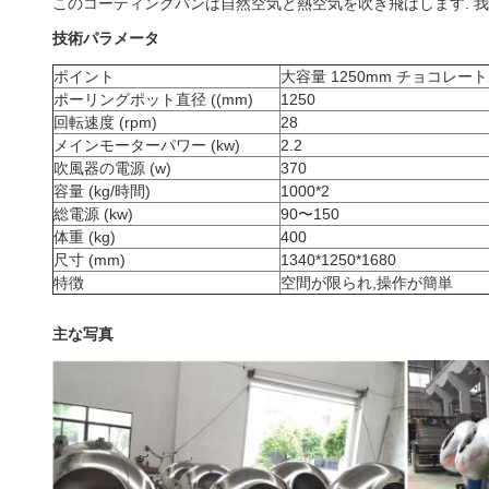
このコーティングパンは自然空気と熱空気を吹き飛ばします. 
技術パラメータ
ポイント
大容量 1250mm チョコレ
ポーリングポット直径 ((mm)
1250
回転速度 (rpm)
28
メインモーターパワー (kw)
2.2
吹風器の電源 (w)
370
容量 (kg/時間)
1000*2
総電源 (kw)
90〜150
体重 (kg)
400
尺寸 (mm)
1340*1250*1680
特徴
空間が限られ,操作が簡単
主な写真