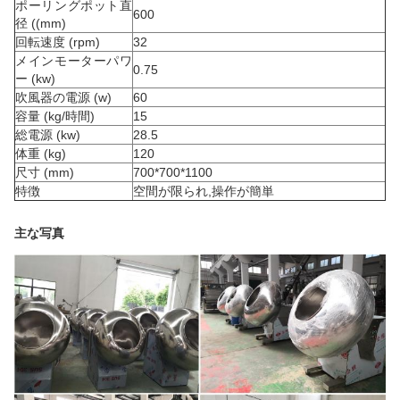
ポーリングポット直
600
径 ((mm)
回転速度 (rpm)
32
メインモーターパワ
0.75
ー (kw)
吹風器の電源 (w)
60
容量 (kg/時間)
15
総電源 (kw)
28.5
体重 (kg)
120
尺寸 (mm)
700*700*1100
特徴
空間が限られ,操作が簡単
主な写真