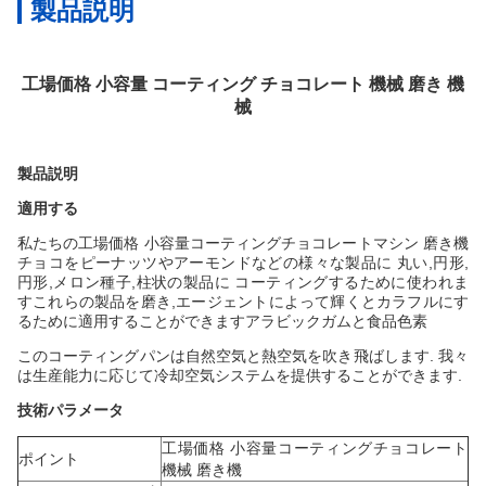
製品説明
工場価格 小容量 コーティング チョコレート 機械 磨き 機
械
製品説明
適用する
私たちの工場価格 小容量コーティングチョコレートマシン 磨き機
チョコをピーナッツやアーモンドなどの様々な製品に 丸い,円形,
円形,メロン種子,柱状の製品に コーティングするために使われま
すこれらの製品を磨き,エージェントによって輝くとカラフルにす
るために適用することができますアラビックガムと食品色素
このコーティングパンは自然空気と熱空気を吹き飛ばします. 我々
は生産能力に応じて冷却空気システムを提供することができます.
技術パラメータ
工場価格 小容量コーティングチョコレート
ポイント
機械 磨き機