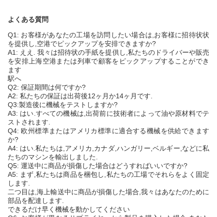
よくある質問
Q1: お客様があなたの工場を訪問したい場合は,お客様に招待状状
を提供し,空港でピックアップを安排できますか?
A1: ええ. 我々は招待状の手紙を提供し,私たちのドライバーや販売
を安排上海空港または列車で顧客をピックアップすることができ
ます
駅へ
Q2: 保証期間は何ですか?
A2: 私たちの保証は出荷後12ヶ月か14ヶ月です.
Q3:製造後に機械をテストしますか?
A3: はい.すべての機械は,出荷前に技術者によって油や原材料でテ
ストされます.
Q4: 欧州標準またはアメリカ標準に適合する機械を供給できます
か?
A4: はい.私たちは,アメリカ,カナダ,ハンガリー,ベルギー,などに私
たちのマシンを輸出しました.
Q5: 運送中に商品が損傷した場合はどうすればいいですか?
A5: まず,私たちは商品を梱包し,私たちの工場でそれらをよく固定
します.
二つ目は,海上輸送中に商品が損傷した場合,我々はあなたのために
部品を配達します.
できるだけ早く機械を動かしてください