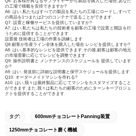
Q6: お客様が異なるサプライヤーから製品を購入した場合,あなた
の工場で積載を安排できますか?
A6: はい,私たちはすべての製品を私たちの工場にロードし,すべて
の商品を1つまたは2つのコンテナで送ることができます.
Q7: 設置と稼働サービスを提供していますか?
A7: はい,私たちは私たちの技術者を顧客の工場で設置と開設を行
うために提供することができます.
設置後 技術者は工場の作業を訓練します
Q8:顧客が生産ライン全体を購入した場合 レシピを提供しますか?
A8: はい,基本的なレシピを提供できます.その後,顧客は顧客の地元
の市場需要に応じてレシピを調整できます.
Q9: 操作説明書と メンテナンスのスケジュールを 提供しています
か?
A9: はい. 発送前に詳細な説明書と保守スケジュールを提供します.
Q10: オーダーメイドマシンを作れる?
A10: はい,我々は最終製品に応じてマシンをカスタマイズすること
ができます.また,我々は私たちの顧客のためにターンキープロジェ
クトを提供することができます.
タグ:
600mmチョコレートPanning装置
1250mmチョコレート磨く機械