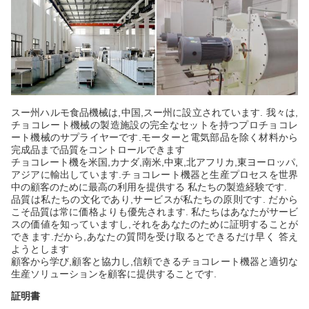
スー州ハルモ食品機械は,中国,スー州に設立されています. 我々は,
チョコレート機械の製造施設の完全なセットを持つプロチョコレ
ート機械のサプライヤーです.モーターと電気部品を除く材料から
完成品まで品質をコントロールできます
チョコレート機を米国,カナダ,南米,中東,北アフリカ,東ヨーロッパ,
アジアに輸出しています.チョコレート機器と生産プロセスを世界
中の顧客のために最高の利用を提供する 私たちの製造経験です.
品質は私たちの文化であり,サービスが私たちの原則です. だから
こそ品質は常に価格よりも優先されます. 私たちはあなたがサービ
スの価値を知っていますし,それをあなたのために証明することが
できます.だから,あなたの質問を受け取るとできるだけ早く 答え
ようとします
顧客から学び,顧客と協力し,信頼できるチョコレート機器と適切な
生産ソリューションを顧客に提供することです.
証明書