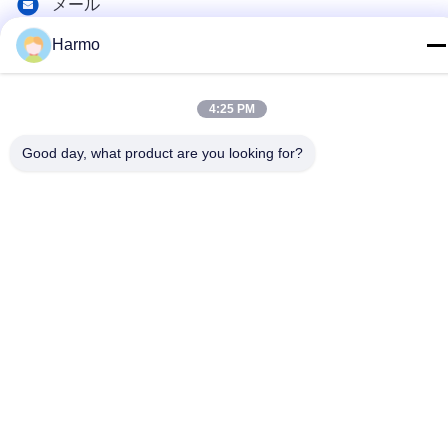
メール
summerzhou@chocmach.com
Harmo
アドレス
5109# 東太湖道 リン湖町 武蔵区 蘇州市 江蘇県 中国
4:25 PM
Good day, what product are you looking for?
プライバシーポリシー
|
地図
中国 良い 品質 チョコレート コンシュ機械 サプライヤー。
Copyright© 2020-2026 Suzhou Harmo Food Machinery Co., Ltd
すべて 権利は保護されています.