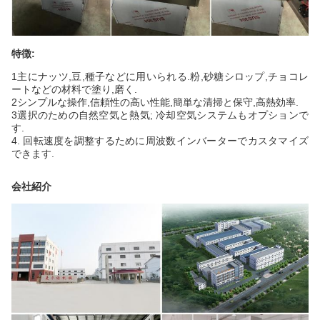
特徴:
1主にナッツ,豆,種子などに用いられる.粉,砂糖シロップ,チョコレ
ートなどの材料で塗り,磨く.
2シンプルな操作,信頼性の高い性能,簡単な清掃と保守,高熱効率.
3選択のための自然空気と熱気; 冷却空気システムもオプションで
す.
4. 回転速度を調整するために周波数インバーターでカスタマイズ
できます.
会社紹介