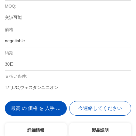
MOQ:
交渉可能
価格:
negotiable
納期:
30日
支払い条件:
T/T,L/C,ウェスタンユニオン
最高 の 価格 を 入手 する
今連絡してください
詳細情報
製品説明