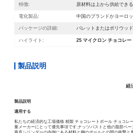
特徴:
原材料は上から供給でき
電化製品:
中国のブランドかヨーロ
パッケージの詳細:
パレットまたはポリウッ
ハイライト:
25 マイクロン チョコレー
製品説明
経
製品説明
適用する
私たちの
経済的な工場価格 精製 チョコレートボール チョコレ
量メーカーにとって優先事項です,ナッツパストと他の脂肪ベー
垂直シリンダーの内側にある材料と鋼のボールとの間の衝撃と摩