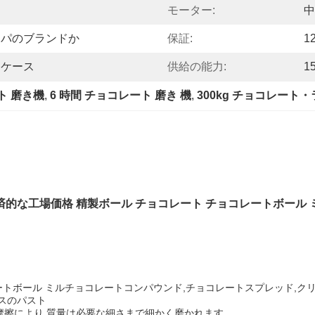
る
モーター:
中
ッパのブランドか
保証:
1
ドケース
供給の能力:
1
ト 磨き機
, 
6 時間 チョコレート 磨き 機
, 
300kg チョコレート
済的な工場価格 精製ボール チョコレート チョコレートボール 
ートボール ミル
チョコレートコンパウンド,チョコレートスプレッド,ク
スのパスト
擦により,質量は必要な細さまで細かく磨かれます.