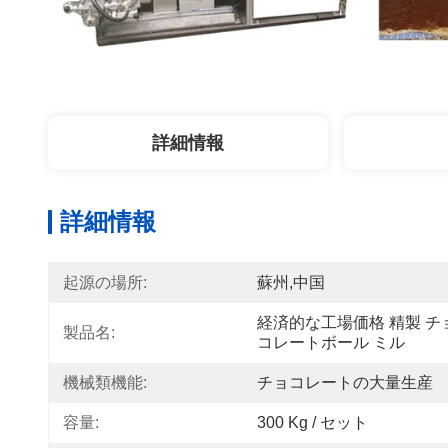
詳細情報
詳細情報
起源の場所:
蘇州,中国
経済的な工場価格 精製 チ
製品名:
コレートボール ミル
機械類機能:
チョコレートの大量生産
容量:
300 Kg / セット