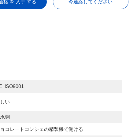
価格 を 入手 する
今連絡してください
E  ISO9001
しい
承鋼
ョコレートコンシェの精製機で働ける