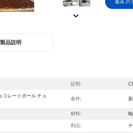
最高 の 
製品説明
証明:
C
ョコレートボール チョ
条件:
新
材料:
軸
利点:
チ