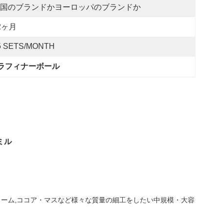
国のブランドかヨーロッパのブランドか
2ヶ月
5 SETS/MONTH
・ラフィナーボール
ミル
リーム,ココア・マスなど様々な質量の細工をしたい中規模・大容