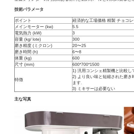
技術パラメータ
ポイント
経済的な工場価格 精製 チョコレ
メインモーター (kw)
5.5
電気熱力 (kW)
3
容量 (kg/ lote)
300
磨き精度 (ミクロン)
20〜25
磨き時間 (h)
6〜8
体重 (kg)
600
尺寸 (mm)
600*700*1500
1) 汎用コンシェ精製機と比較し
2) より良い味と短縮された磨
特徴
ます.
3) ミキサーは必要ない
主な写真